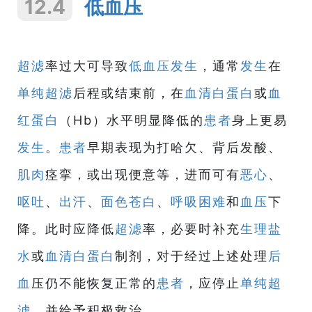
12.4
低血压
超滤
率过大可导致
低血压
发生
，通常
发生
在
单纯超滤
后程或结束前，在
血清白蛋白
或
血
红蛋白
（Hb）水平明显降低的
患者
身上更易
发生
。
患者
早期表现为打哈欠、背后发酸、
肌肉
痉挛，或出现便意等，进而可有
恶心
、
呕吐
、
出汗
、
面色苍白
、
呼吸困难
和
血压
下
降。此时应降低
超滤
率，必要时补充
生理盐
水
或
血清白蛋白
制剂，对于经过上述处理
后
血
压仍不能恢复正常的
患者
，应停止
单纯超
滤
，并给予积极救治。