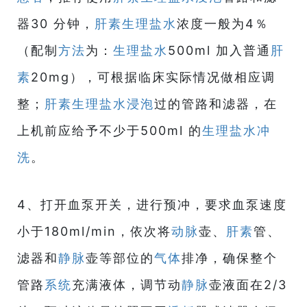
器30 分钟，
肝素
生理盐水
浓度一般为4％
（配制
方法
为：
生理盐水
500ml 加入普通
肝
素
20mg），可根据临床实际情况做相应调
整；
肝素
生理盐水
浸泡
过的管路和滤器，在
上机前应给予不少于500ml 的
生理盐水
冲
洗
。
4、打开血泵开关，进行预冲，要求血泵速度
小于180ml/min，依次将
动脉
壶、
肝素
管、
滤器和
静脉
壶等部位的
气体
排净，确保整个
管路
系统
充满液体，调节动
静脉
壶液面在2/3