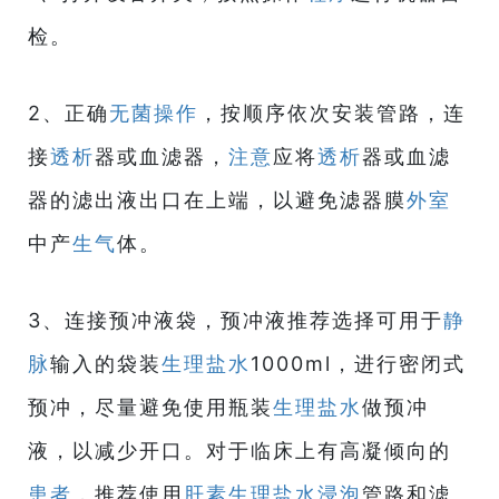
检。
2、正确
无菌操作
，按顺序依次安装管路，连
接
透析
器或血滤器，
注意
应将
透析
器或血滤
器的滤出液出口在上端，以避免滤器膜
外室
中产
生气
体。
3、连接预冲液袋，预冲液推荐选择可用于
静
脉
输入的袋装
生理盐水
1000ml，进行密闭式
预冲，尽量避免使用瓶装
生理盐水
做预冲
液，以减少开口。对于临床上有高凝倾向的
患者
，推荐使用
肝素
生理盐水
浸泡
管路和滤