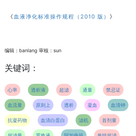
《
血液净化标准操作规程（2010 版）
》
编辑：banlang 审核：sun
关键词：
心率
透析液
超滤
通量
禁忌证
血流量
原则上
透析
凝血
血清钾
抗凝药物
血清白蛋白
滤机
首剂量
超滤量
置换液
阿加曲班
单纯超滤