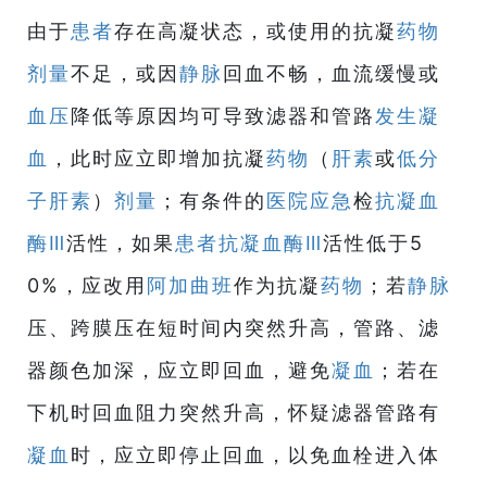
由于
患者
存在高凝状态，或使用的抗凝
药物
剂量
不足，或因
静脉
回血不畅，血流缓慢或
血压
降低等原因均可导致滤器和管路
发生
凝
血
，此时应立即增加抗凝
药物
（
肝素
或
低分
子肝素
）
剂量
；有条件的
医院
应急
检
抗凝血
酶Ⅲ
活性，如果
患者
抗凝血酶Ⅲ
活性低于5
0%，应改用
阿加曲班
作为抗凝
药物
；若
静脉
压、跨膜压在短时间内突然升高，管路、滤
器颜色加深，应立即回血，避免
凝血
；若在
下机时回血阻力突然升高，怀疑滤器管路有
凝血
时，应立即停止回血，以免血栓进入体