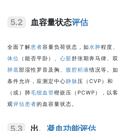
5.2
血容量状态
评估
全面了解
患者
容量负荷状态，如
水肿
程度、
体位
（能否平卧）、
心脏
舒张期奔马律、双
肺底
部湿性罗音及胸、
腹腔积液
情况等。如
条件允许，应测定中心
静脉
压（CVP）和
（或）肺
毛细血管
楔嵌压（PCWP），以客
观
评估
患者
的血容量状态。
5.3
出、
凝血
功能
评估