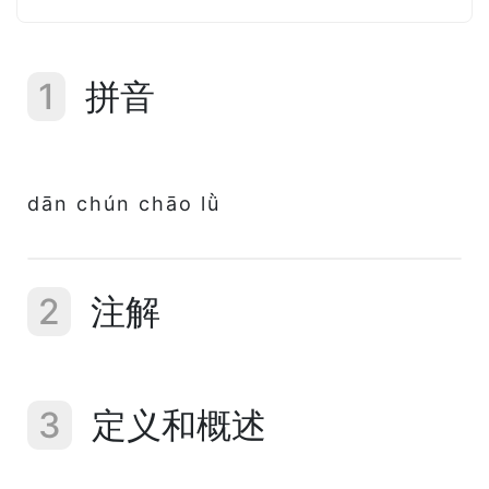
1
拼音
dān chún chāo lǜ
2
注解
3
定义和概述