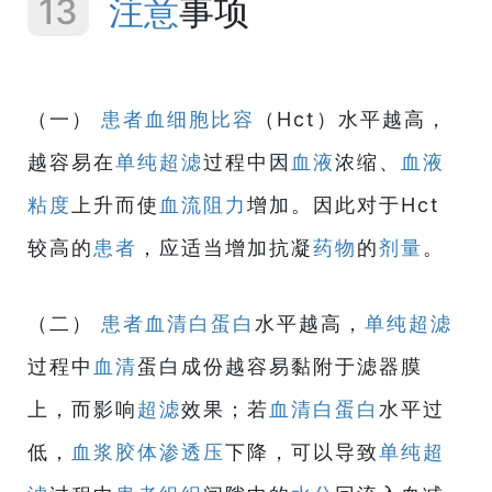
13
注意
事项
（一）
患者
血细胞比容
（Hct）水平越高，
越容易在
单纯超滤
过程中因
血液
浓缩、
血液
粘度
上升而使
血流阻力
增加。因此对于Hct
较高的
患者
，应适当增加抗凝
药物
的
剂量
。
（二）
患者
血清白蛋白
水平越高，
单纯超滤
过程中
血清
蛋白成份越容易黏附于滤器膜
上，而影响
超滤
效果；若
血清白蛋白
水平过
低，
血浆
胶体
渗透压
下降，可以导致
单纯超