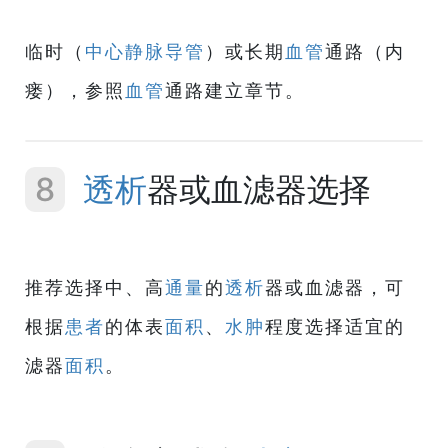
临时（
中心静脉导管
）或长期
血管
通路（内
瘘），参照
血管
通路建立章节。
8
透析
器或血滤器选择
推荐选择中、高
通量
的
透析
器或血滤器，可
根据
患者
的体表
面积
、
水肿
程度选择适宜的
滤器
面积
。