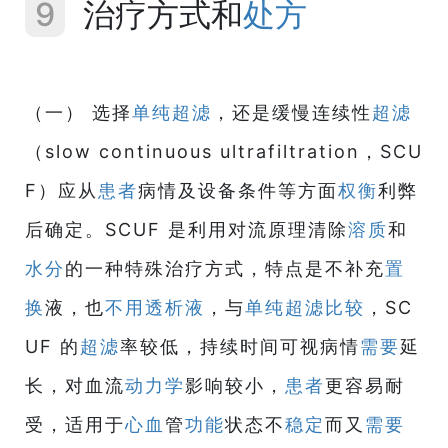
9
治疗方式和
处方
（一） 选择
单纯超滤
，还是缓慢连续性
超滤
（slow continuous ultrafiltration，SCU
F）应从
患者
病情及设备条件等方面
权衡
利弊
后确定。SCUF 是利用对流原理清除
溶质
和
水分
的一种特殊治疗方式，特点是不补充
置
换
液，也
不用
透析液
，与
单纯超滤
比较
，SC
UF 的
超滤
率较低，持续时间可视病情
需要
延
长，对血流
动力学
影响较小，
患者
更容易耐
受，适用于
心血
管
功能
状态不
稳定
而又
需要