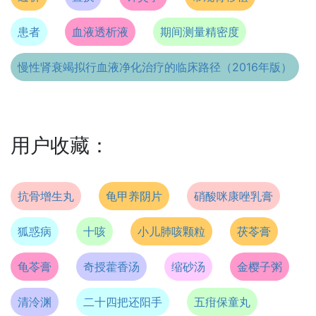
患者
血液透析液
期间测量精密度
慢性肾衰竭拟行血液净化治疗的临床路径（2016年版）
用户收藏：
抗骨增生丸
龟甲养阴片
硝酸咪康唑乳膏
狐惑病
十咳
小儿肺咳颗粒
茯苓膏
龟苓膏
奇授藿香汤
缩砂汤
金樱子粥
清泠渊
二十四把还阳手
五疳保童丸