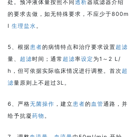
处。预冲液体量按照不同
透析
器或滤器介绍
的要求去做，如无特殊要求，不应少于800m
l
生理盐水
。
5、根据
患者
的病情特点和治疗要求设置
超滤
量、
超滤
时间；通常
超滤
率
设定
为1～2 L/
h，但可依据实际临床情况进行调整。首次
超
滤
量原则上不超过3L。
6、严格
无菌操作
，建立
患者
的
血管
通路，并
给予抗凝
药物
。
7、调整
血流量
，
血流量
由50ml/min 开始，