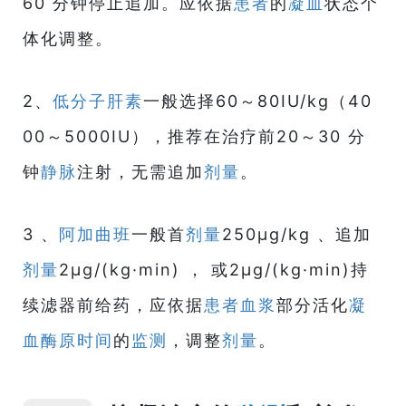
60 分钟停止追加。应依据
患者
的
凝血
状态个
体化调整。
2、
低分子肝素
一般选择60～80IU/kg（40
00～5000IU），推荐在治疗前20～30 分
钟
静脉
注射，无需追加
剂量
。
3 、
阿加曲班
一般首
剂量
250μg/kg 、追加
剂量
2μg/(kg·min) ， 或2μg/(kg·min)持
续滤器前给药，应依据
患者
血浆
部分活化
凝
血酶原时间
的
监测
，调整
剂量
。