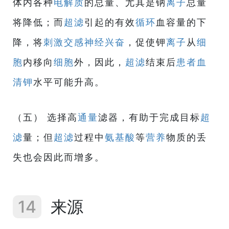
体内各种
电解质
的总量、尤其是钠
离子
总量
将降低；而
超滤
引起的有效
循环
血容量的下
降，将
刺激
交感神经
兴奋
，促使钾
离子
从
细
胞
内移向
细胞
外，因此，
超滤
结束后
患者
血
清钾
水平可能升高。
（五） 选择高
通量
滤器，有助于完成目标
超
滤
量；但
超滤
过程中
氨基酸
等
营养
物质的丢
失也会因此而增多。
14
来源