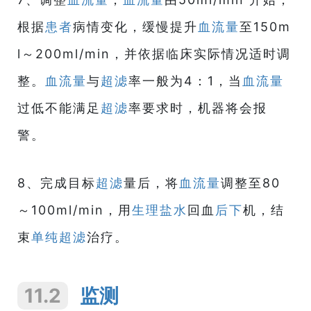
根据
患者
病情变化，缓慢提升
血流量
至150m
l～200ml/min，并依据临床实际情况适时调
整。
血流量
与
超滤
率一般为4：1，当
血流量
过低不能满足
超滤
率要求时，机器将会报
警。
8、完成目标
超滤
量后，将
血流量
调整至80
～100ml/min，用
生理盐水
回血
后下
机，结
束
单纯超滤
治疗。
11.2
监测