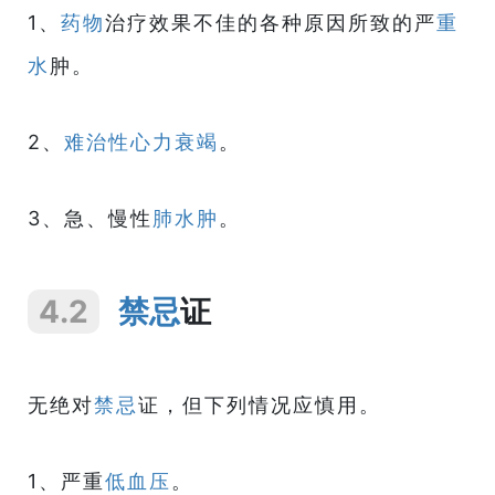
1、
药物
治疗效果不佳的各种原因所致的严
重
水
肿。
2、
难治性心力衰竭
。
3、急、慢性
肺水肿
。
4.2
禁忌
证
无绝对
禁忌
证，但下列情况应慎用。
1、严重
低血压
。