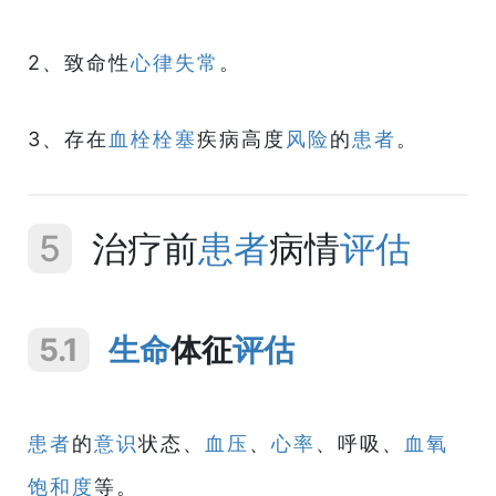
2、致命性
心律失常
。
3、存在
血栓栓塞
疾病高度
风险
的
患者
。
5
治疗前
患者
病情
评估
5.1
生命
体征
评估
患者
的
意识
状态、
血压
、
心率
、呼吸、
血氧
饱和度
等。