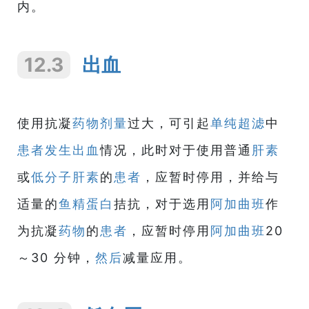
内。
12.3
出血
使用抗凝
药物
剂量
过大，可引起
单纯超滤
中
患者
发生
出血
情况，此时对于使用普通
肝素
或
低分子肝素
的
患者
，应暂时停用，并给与
适量的
鱼精蛋白
拮抗，对于选用
阿加曲班
作
为抗凝
药物
的
患者
，应暂时停用
阿加曲班
20
～30 分钟，
然后
减量应用。