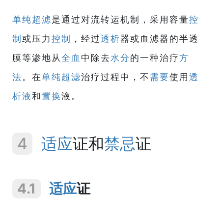
单纯超滤
是通过对流转运机制，采用容量
控
制
或压力
控制
，经过
透析
器或血滤器的半透
膜等渗地从
全血
中除去
水分
的一种治疗
方
法
。在
单纯超滤
治疗过程中，不
需要
使用
透
析液
和
置换
液。
4
适应
证和
禁忌
证
4.1
适应
证