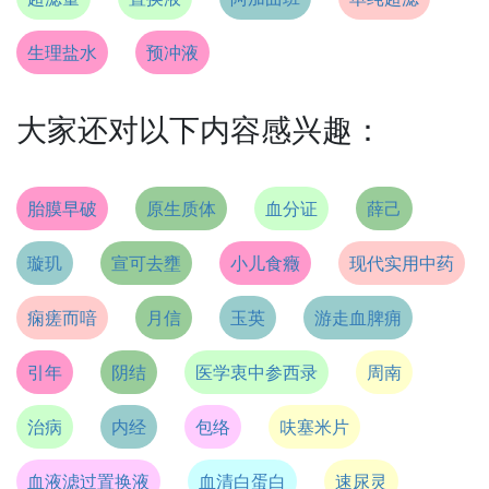
生理盐水
预冲液
大家还对以下内容感兴趣：
胎膜早破
原生质体
血分证
薛己
璇玑
宣可去壅
小儿食癥
现代实用中药
痫瘥而喑
月信
玉英
游走血脾痈
引年
阴结
医学衷中参西录
周南
治病
内经
包络
呋塞米片
血液滤过置换液
血清白蛋白
速尿灵