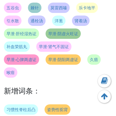
五谷虫
棘针
莫雷西嗪
乐卡地平
引水散
通栓汤
洋葱
肾着汤
早泄·肝经湿热证
早泄·阴虚火旺证
补血荣筋丸
早泄·肾气不固证
早泄·心脾两虚证
早泄·阴阳两虚证
久瘖
喉瘖
新增词条：
习惯性脊柱后凸
姿势性驼背