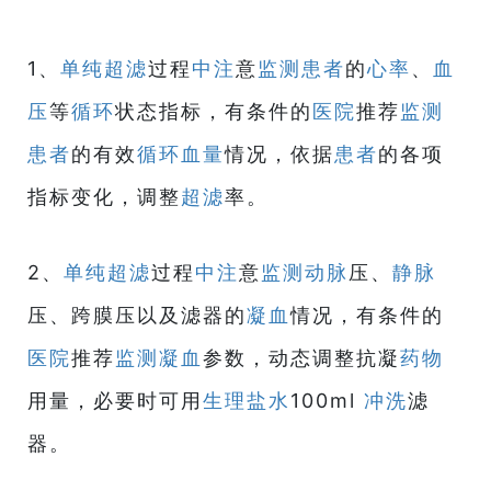
1、
单纯超滤
过程
中注
意
监测
患者
的
心率
、
血
压
等
循环
状态指标，有条件的
医院
推荐
监测
患者
的有效
循环
血量
情况，依据
患者
的各项
指标变化，调整
超滤
率。
2、
单纯超滤
过程
中注
意
监测
动脉
压、
静脉
压、跨膜压以及滤器的
凝血
情况，有条件的
医院
推荐
监测
凝血
参数，动态调整抗凝
药物
用量，必要时可用
生理盐水
100ml
冲洗
滤
器。