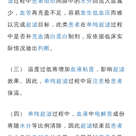
滤
过程中
患者
组织
间隙中的
水分
回流入血减
少，
血管
再充盈不足，容易
发生
低血压
而难
以完成
超滤
目标，此类
患者
在
单纯超滤
过程
中是否补
充血
清
白蛋白
制剂，应依据临床实
际情况做出
判断
。
（三） 温度过低将增加
血液粘度
，影响
超滤
效果。因此，
单纯超滤
过程中应
注意
给
患者
保温。
（四）
单纯超滤
过程中，
血液
中
电解质
成份
将随
水分
等比例清除，因此
超滤
结束后
患者