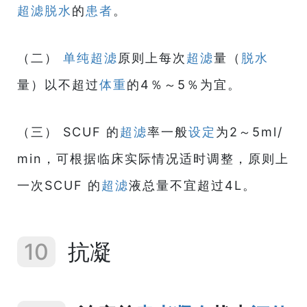
超滤
脱水
的
患者
。
（二）
单纯超滤
原则上每次
超滤
量（
脱水
量）以不超过
体重
的4％～5％为宜。
（三） SCUF 的
超滤
率一般
设定
为2～5ml/
min，可根据临床实际情况适时调整，原则上
一次SCUF 的
超滤
液总量不宜超过4L。
10
抗凝