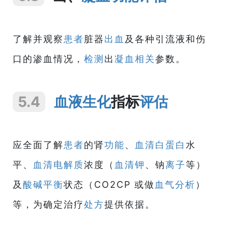
了解并观察
患者
脏器
出血
及各种引流液和伤
口的渗血情况，
检测
出
凝血
相关
参数。
5.4
血液
生化
指标
评估
应全面了解
患者
的肾
功能
、
血清白蛋白
水
平、
血清
电解质
浓度（
血清钾
、钠
离子
等）
及
酸碱平衡
状态（CO2CP 或做
血气分析
）
等，为确定治疗
处方
提供依据。