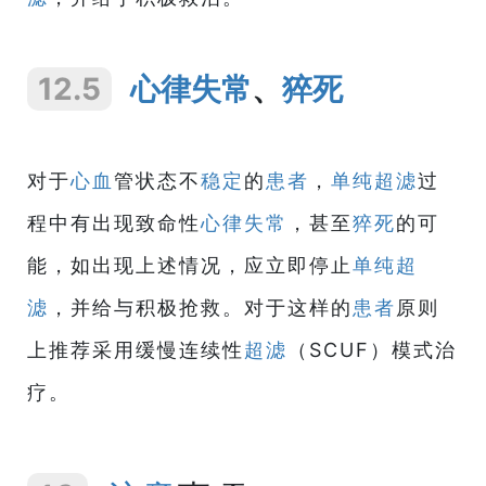
12.5
心律失常
、
猝死
对于
心血
管状态不
稳定
的
患者
，
单纯超滤
过
程中有出现致命性
心律失常
，甚至
猝死
的可
能，如出现上述情况，应立即停止
单纯超
滤
，并给与积极抢救。对于这样的
患者
原则
上推荐采用缓慢连续性
超滤
（SCUF）模式治
疗。