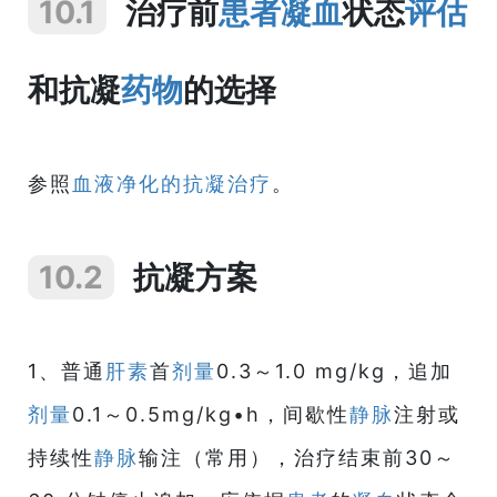
10.1
治疗前
患者
凝血
状态
评估
和抗凝
药物
的选择
参照
血液净化的抗凝治疗
。
10.2
抗凝方案
1、普通
肝素
首
剂量
0.3～1.0 mg/kg，追加
剂量
0.1～0.5mg/kg•h，间歇性
静脉
注射或
持续性
静脉
输注（常用），治疗结束前30～