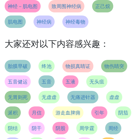
神经－肌电图
致周围神经病
正己烷
肌电图
神经病
神经毒物
大家还对以下内容感兴趣：
胎膜早破
终池
物损真睛证
物伤睛突
五音健运
五音
五液
无头疽
无胃则死
无虚虚
无痛进针器
虚虚
涎积
月信
游走血脾痈
引年
阴茄
阴结
阴干
阴股
周学霆
周经