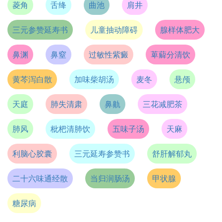
菱角
舌绛
曲池
肩井
三元参赞延寿书
儿童抽动障碍
腺样体肥大
鼻渊
鼻窒
过敏性紫癜
萆薢分清饮
黄芩泻白散
加味柴胡汤
麦冬
悬颅
天庭
肺失清肃
鼻鼽
三花减肥茶
肺风
枇杷清肺饮
五味子汤
天麻
利脑心胶囊
三元延寿参赞书
舒肝解郁丸
二十六味通经散
当归润肠汤
甲状腺
糖尿病