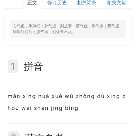
正文
修订历史
相关词条
相关文献
心气虚，则脉细；肺气虚，则皮寒；肝气虚，则气少；肾气虚，
则泄利前后；脾气虚，则饮食不入。
1
拼音
màn xìng huà xué wù zhòng dú xìng z
hōu wéi shén jīng bìng