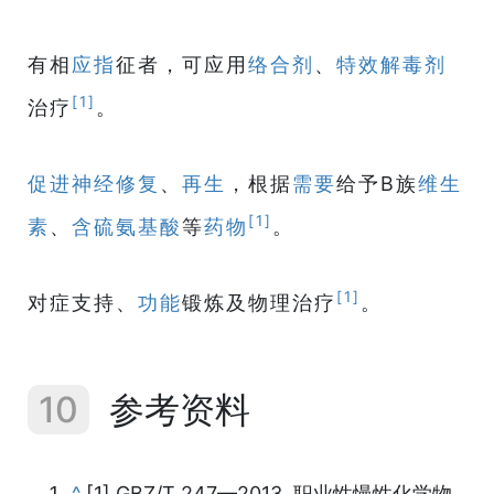
有相
应指
征者，可应用
络合剂
、
特效解毒剂
[1]
治疗
。
促进神经
修复
、
再生
，根据
需要
给予B族
维生
[1]
素
、
含硫氨基酸
等
药物
。
[1]
对症支持、
功能
锻炼及物理治疗
。
10
参考资料
^
[1] GBZ/T 247—2013, 职业性慢性化学物