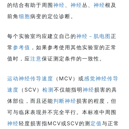
的结合有助于周围
神经
、
神经
丛、
神经
根及
前角
细胞
病变的定位诊断。
每个实验室均应建立自己的
神经－肌电图
正
常
参考值
，如果参考使用其他实验室的正常
值时，应
注意
保证测定条件的一致性。
运动神经传导速度
（MCV）或
感觉神经传导
速度
（SCV）
检测
不仅能指明
神经
损害的具
体部位，而且还能
判断
神经
损害的程度，但
可与临床表现并不完全平行。本标准中周围
神经
轻度损害指MCV或SCV的测
定值
与正常