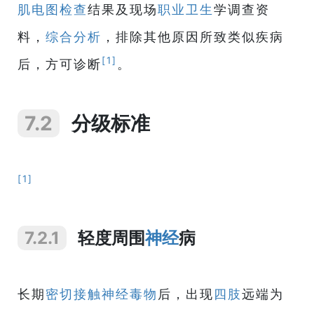
肌电图
检查
结果及现场
职业卫生
学调查资
料，
综合
分析
，排除其他原因所致类似疾病
[1]
后，方可诊断
。
7.2
分级标准
[1]
7.2.1
轻度周围
神经
病
长期
密切接触
神经毒物
后，出现
四肢
远端为