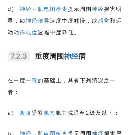
d）
神经－肌电图
检查
提示周围
神经
损害明
显，如
神经
传导
速度中度减慢，或
感觉
和运
动
动作电位
波幅中度降低。
7.2.3
重度周围
神经
病
在中度
中毒
的基础上，具有下列情况之一
者：
a）
四肢
受累
肌肉
肌力减退至2级及以下；
b）
神经－肌电图
检查
提示周围
神经
损害严