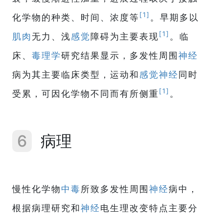
[1]
化学物的种类、时间、浓度等
。早期多以
[1]
肌肉
无力、浅
感觉
障碍为主要表现
。临
床、
毒理学
研究结果显示，多发性周围
神经
病为其主要临床类型，运动和
感觉神经
同时
[1]
受累，可因化学物不同而有所侧重
。
6
病理
慢性化学物
中毒
所致多发性周围
神经
病中，
根据病理研究和
神经
电生理改变特点主要分