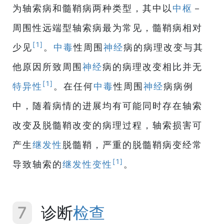
为轴索病和髓鞘病两种类型，其中以
中枢
－
周围性远端型轴索病最为常见，髓鞘病相对
[1]
少见
。
中毒
性周围
神经
病的病理改变与其
他原因所致周围
神经
病的病理改变相比并无
[1]
特异性
。在任何
中毒
性周围
神经
病病例
中，随着病情的进展均有可能同时存在轴索
改变及脱髓鞘改变的病理过程，轴索损害可
产生
继发性
脱髓鞘，严重的脱髓鞘病变经常
[1]
导致轴索的
继发性
变性
。
7
诊断
检查