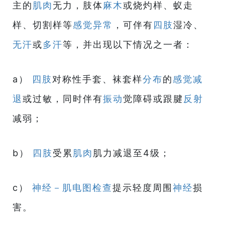
主的
肌肉
无力，肢体
麻木
或烧灼样、蚁走
样、切割样等
感觉异常
，可伴有
四肢
湿冷、
无汗
或
多汗
等，并出现以下情况之一者：
a）
四肢
对称性手套、袜套样
分布
的
感觉减
退
或过敏，同时伴有
振动
觉障碍或跟腱
反射
减弱；
b）
四肢
受累
肌肉
肌力减退至4级；
c）
神经－肌电图
检查
提示轻度周围
神经
损
害。