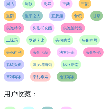
周祜
周候
周恭
重龂
重龈
重阴
重阳之人
直肠痈
食积
甘草
头孢特仑
头孢托仑酯
头孢泊肟酯
二陈汤
罗钠卡比
头孢他美
头孢喹肟
头孢司利
头孢卡品
法罗培南
头孢托仑
氯碳头孢
呋罗培南钠
比阿培南
替利霉素
泰利霉素
地红霉素
用户收藏：