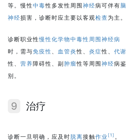
等。慢性
中毒
性多发性周围
神经
病可伴有
脑
神经
损害，诊断时应主要以客观
检查
为主。
诊断职业性
慢性化学物中毒性周围神经病
时，需与
免疫性
、
血管炎
性、
炎症
性、
代谢
性、
营养
障碍性、副
肿瘤
性等周围
神经
病鉴
别。
9
治疗
[1]
诊断一旦明确，应及时
脱离
接触
作业
。