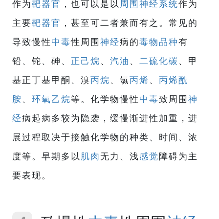
作为
靶器官
，也可以是以
周围神经系统
作为
主要
靶器官
，甚至可二者兼而有之。常见的
导致慢性
中毒
性周围
神经
病的
毒物
品种
有
铅、铊、砷、
正己烷
、
汽油
、
二硫化碳
、甲
基正丁基甲酮、溴
丙烷
、氯
丙烯
、
丙烯酰
胺
、
环氧乙烷
等。化学物慢性
中毒
致周围
神
经
病起病多较为隐袭，缓慢渐进性加重，进
展过程取决于接触化学物的种类、时间、浓
度等。早期多以
肌肉
无力、浅
感觉
障碍为主
要表现。