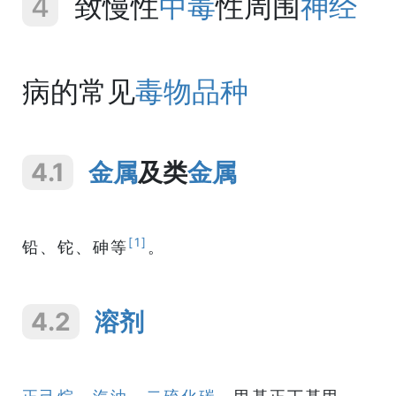
4
致慢性
中毒
性周围
神经
病的常见
毒物
品种
4.1
金属
及类
金属
[1]
铅、铊、砷等
。
4.2
溶剂