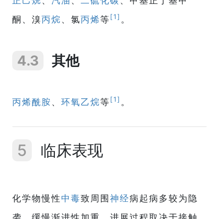
正己烷
、
汽油
、
二硫化碳
、甲基正丁基甲
[1]
酮、溴
丙烷
、氯
丙烯
等
。
4.3
其他
[1]
丙烯酰胺
、
环氧乙烷
等
。
5
临床表现
化学物慢性
中毒
致周围
神经
病起病多较为隐
袭，缓慢渐进性加重，进展过程取决于接触