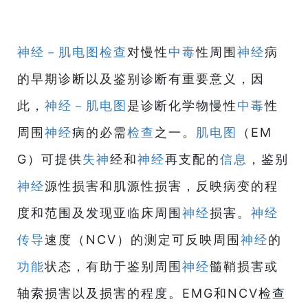
神经－肌电图
检查
对慢性
中毒
性周围
神经
病
的早期诊断以及鉴别诊断有重要意义，因
此，
神经－肌电图
是诊断化学物慢性
中毒
性
周围
神经
病的必需
检查
之一。
肌电图
（EM
G）可提供
失神
经和
神经
再支配的
信息
，鉴别
神经
源性损害和肌源性损害，反映病变的程
度和范围及发现亚临床周围
神经
损害。
神经
传导
速度（NCV）的测定可反映周围
神经
的
功能
状态，有助于鉴别周围
神经
髓鞘损害或
轴索损害以及损害的程度。EMG和NCV检查