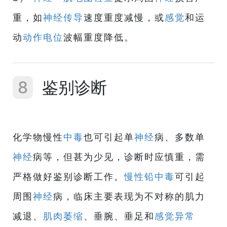
重，如
神经
传导
速度重度减慢，或
感觉
和运
动
动作电位
波幅重度降低。
8
鉴别诊断
化学物慢性
中毒
也可引起单
神经
病、多数单
神经
病等，但甚为少见，诊断时应慎重，需
严格做好鉴别诊断工作。
慢性铅中毒
可引起
周围
神经
病，临床主要表现为不对称的肌力
减退、
肌肉
萎缩
、垂腕、垂足和
感觉异常