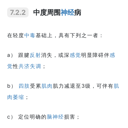
7.2.2
中度周围
神经
病
在轻度
中毒
基础上，具有下列之一者：
a） 跟腱
反射
消失，或深
感觉
明显障碍伴
感
觉
性
共济失调
；
b）
四肢
受累
肌肉
肌力减退至3级，可伴有
肌
肉
萎缩
；
c） 定位明确的
脑神经
损害；