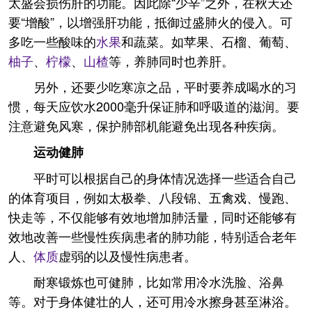
太盛会损伤肝的功能。因此除“少辛”之外，在秋天还
要“增酸”，以增强肝功能，抵御过盛肺火的侵入。可
多吃一些酸味的
水果
和蔬菜。如苹果、石榴、葡萄、
柚子
、
柠檬
、
山楂
等，养肺同时也养肝。
另外，还要少吃寒凉之品，平时要养成喝水的习
惯，每天应饮水2000毫升保证肺和呼吸道的滋润。要
注意避免风寒，保护肺部机能避免出现各种疾病。
运动健肺
平时可以根据自己的身体情况选择一些适合自己
的体育项目，例如太极拳、八段锦、五禽戏、慢跑、
快走等，不仅能够有效地增加肺活量，同时还能够有
效地改善一些慢性疾病患者的肺功能，特别适合老年
人、
体质
虚弱的以及慢性病患者。
耐寒锻炼也可健肺，比如常用冷水洗脸、浴鼻
等。对于身体健壮的人，还可用冷水擦身甚至淋浴。