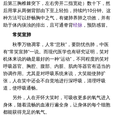
后第三胸椎棘突下，左右旁开二指宽处）数十下，然
后用掌从两侧背部由下至上轻拍，持续约10分钟。这
种方法可以舒畅胸中之气，有健肺养肺之功效，并有
助于体内痰浊的排出，且可通脊背
经脉
，预防感冒。
常笑宣肺
秋季万物凋零，人常“悲秋”，要防忧伤肺，中医
有“常笑宣肺”一说。而现代医学也有研究证明，笑对
机体来说的确是最好的一种“运动”，不同程度的笑对
呼吸器官、胸腔、腹部、内脏、肌肉等器官有适当的
协调作用。尤其是对呼吸系统来说，大笑能使肺扩
张，人在笑中还会不自觉地进行深呼吸，清理呼吸
道，使呼吸通畅。
另外，人在开怀大笑时，可吸收更多的氧气进入
身体，随着流畅的血液行遍全身，让身体的每个细胞
都能获得充足的氧气。