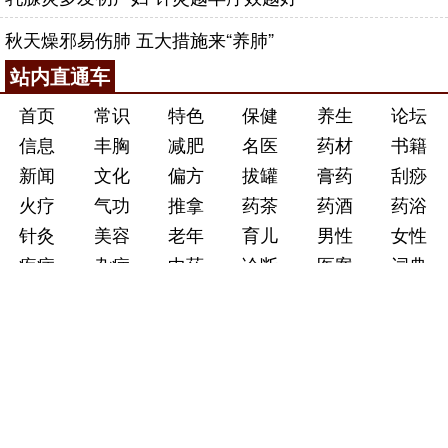
秋天燥邪易伤肺 五大措施来“养肺”
站内直通车
首页
常识
特色
保健
养生
论坛
信息
丰胸
减肥
名医
药材
书籍
新闻
文化
偏方
拔罐
膏药
刮痧
火疗
气功
推拿
药茶
药酒
药浴
针灸
美容
老年
育儿
男性
女性
疾病
杂症
中药
诊断
医案
词典
医生
医院
问答
药粥
砭石
足疗
返回顶部
首页
信息
常识
保健
特色
导航