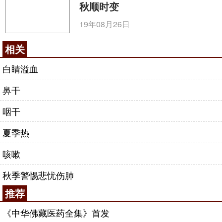
秋顺时变
19年08月26日
相关
白睛溢血
鼻干
咽干
夏季热
咳嗽
秋季警惕悲忧伤肺
推荐
《中华佛藏医药全集》首发