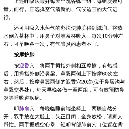
上述呼吸法最好每天早晚各练一组，每组次数可
量力而行。宜选择空气清新的、气候适宜的天气进
行。
还可用吸入水蒸气的办法使肺脏得到滋润。将热
水倒入茶杯中，用鼻子对准茶杯吸入，每次10分钟左
右，可早晚各一次，有气管炎的患者不宜。
按摩护肺
按
迎香
穴：将两手拇指外侧相互摩擦，有热感
后，用拇指外侧沿鼻梁、鼻翼两侧上下按摩60次左
右，然后，按摩鼻翼两侧的迎香穴20次(位于鼻唇沟与
鼻翼交界处)，每天早晚各做一至两组，可有效预防鼻
炎等呼吸道疾病。
叩
肺俞
穴：每晚临睡前端坐椅上，两膝自然分
开，双手放在大腿上，头正目闭，全身放松，请家人
帮忙。两手握成空心拳，轻叩背部肺俞穴（位置在背