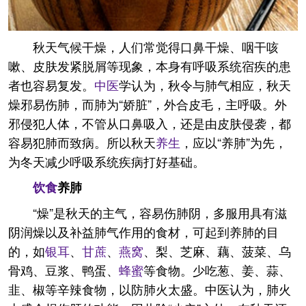
秋天气候干燥，人们常觉得口鼻干燥、咽干咳
嗽、皮肤发紧脱屑等现象，本身有呼吸系统宿疾的患
者也容易复发。
中医
学认为，秋令与肺气相应，秋天
燥邪易伤肺，而肺为“娇脏”，外合皮毛，主呼吸。外
邪侵犯人体，不管从口鼻吸入，还是由皮肤侵袭，都
容易犯肺而致病。所以秋天
养生
，应以“养肺”为先，
为冬天减少呼吸系统疾病打好基础。
饮食
养肺
“燥”是秋天的主气，容易伤肺阴，多服用具有滋
阴润燥以及补益肺气作用的食材，可起到养肺的目
的，如
银耳
、
甘蔗
、
燕窝
、梨、芝麻、藕、菠菜、乌
骨鸡、豆浆、鸭蛋、
蜂蜜
等食物。少吃葱、姜、蒜、
韭、椒等辛辣食物，以防肺火太盛。中医认为，肺火