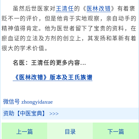
虽然后世医家对
王清任
的《
医林改错
》有着褒
贬不一的评价，但是他肯于实地观察，亲自动手的
精神值得肯定。他为医世者留下了宝贵的资料，在
瘀血证的立法及方剂的创立上，其发扬和革新有着
很大的学术价值。
名医：王清任的更多内容...
《医林改错》版本及王氏族谱
微信号 zhongyidaxue
资助【中医宝典】 >>>
上一篇
目录
下一篇