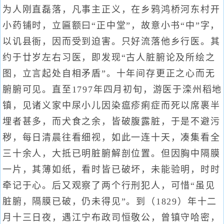
为人刚直磊落，凡事主正义，在乡鸦鸿桥河东村开
小药铺时，立匾额曰“正中堂”，故意小书“中”字，
以讥县衙，因而受到迫害。只好流落他乡行医。其
约于廿岁左右习医，即发现“古人脏腑论及所绘之
图，立言起处自相矛盾”。十年间存更正之心而无
腑腑可见。直至1797年四月初旬，游医于滦州稻地
镇，见诸义家中尿小儿因染瘟疹痢症而死以席裹半
埋者甚多，而犬食之余，皆破腹露脏，于是不避污
秽，每日清晨往看细视，如此一连十天，凑集看全
三十余人，大抵已明脏腑解剖位置。但因胸中隔膜
一片，其薄如纸，看时皆已破坏，未能验明，时时
牵记于心。后又观察了两个行刑犯人，可惜“虽见
脏腑，隔膜已破，仍未得见”。到（1829）年十二
月十三日夜，遇江宁布政司恒敬公，曾镇守哈密，