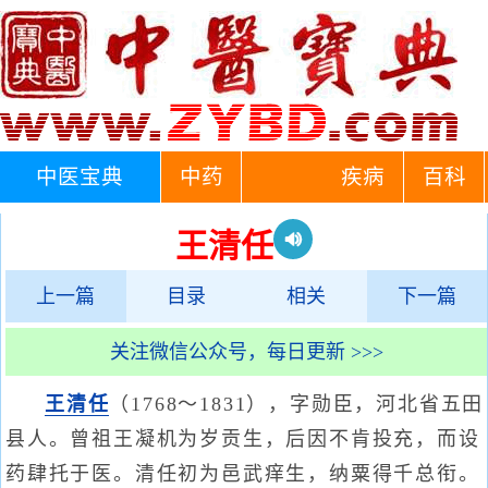
中医宝典
中药
疾病
百科
王清任
上一篇
目录
相关
下一篇
关注微信公众号，每日更新 >>>
王清任
（1768～1831），字勋臣，河北省五田
县人。曾祖王凝机为岁贡生，后因不肯投充，而设
药肆托于医。清任初为邑武痒生，纳粟得千总衔。