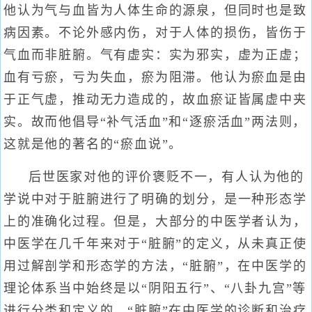
他认为气与血皆为人体生命的源泉，但同时也是致
病因素。不论外感内伤，对于人体的损伤，皆伤于
气血而非脏腑。气有虚实：实为邪实，虚为正虚；
血有亏瘀，亏为失血，瘀为阻滞。他认为瘀血是由
于正气虚，推动无力造成的，故血瘀证皆属虚中夹
实。故而他倡导“补气活血”和“逐瘀活血”两法则，
这就是他的著名的“瘀血说”。
后世医家对他的评价褒贬不一，有人认为他的
学说中对于脏腑进行了明确的划分，是一种形态学
上的准确化过程。但是，大部分的中医学者认为，
中医学在几千年来对于“脏腑”的定义，从未真正使
用过解剖学和形态学的方法，“脏腑”，在中医学的
理论体系当中始终是以“阴阳五行”、“八卦九宫”等
进行分类和定义的。“脏腑”在中医学的诊断和治疗