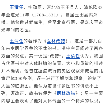
王清任
，字勋臣，河北省玉田县人，清乾隆33
年至道光11年（1768-1831），世居玉田县鸭鸿
桥。他曾做过武库生，后至北京行医，是嘉庆至道
光年间的名医。
王清任
的著作为《
医林改错
》，这是一部几百
年来令医学界争论不休的书。书中主要阐述了两各
方面的观点。其一便是“改错”，
王清任
认为，我国
古代医书中对人体脏腑的位置、大小和重量的描述
并不确切，他曾在瘟疫流行的灾区观察未掩埋的儿
童尸体300多例，逐一进行了解剖和观察，绘制了
大量的脏腑图。他认为前世许多医书的讲法不正
确，须改正，故书名便为《
医林改错
》；另一主要
内容主要表明了他对人体气血的一个特殊的认识。