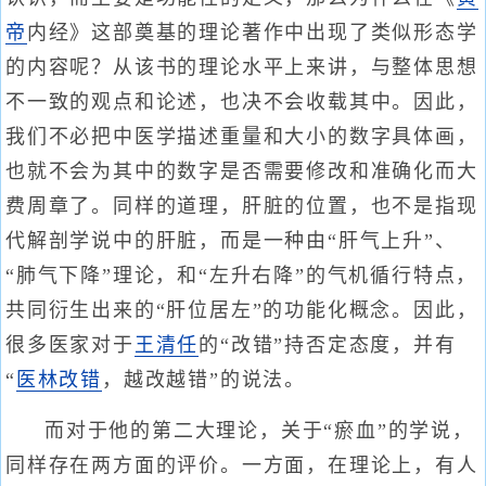
帝
内经》这部奠基的理论著作中出现了类似形态学
的内容呢？从该书的理论水平上来讲，与整体思想
不一致的观点和论述，也决不会收载其中。因此，
我们不必把中医学描述重量和大小的数字具体画，
也就不会为其中的数字是否需要修改和准确化而大
费周章了。同样的道理，肝脏的位置，也不是指现
代解剖学说中的肝脏，而是一种由“肝气上升”、
“肺气下降”理论，和“左升右降”的气机循行特点，
共同衍生出来的“肝位居左”的功能化概念。因此，
很多医家对于
王清任
的“改错”持否定态度，并有
“
医林改错
，越改越错”的说法。
而对于他的第二大理论，关于“瘀血”的学说，
同样存在两方面的评价。一方面，在理论上，有人