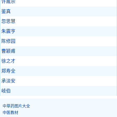
许胤宗
鉴真
忽思慧
朱震亨
陈修园
曹颖甫
徐之才
郑寿全
承淡安
岐伯
中草药图片大全
中医教材