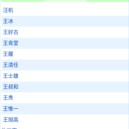
汪机
王冰
王好古
王肯堂
王履
王清任
王士雄
王叔和
王焘
王惟一
王旭高