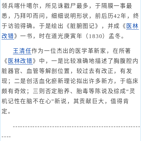
领兵喀什噶尔，所见诛戳尸最多，于隔膜一事最
悉，乃拜叩而问，细细说明形状，前后历42年，终
于访验得确。于是绘出《脏腑图记》，并成《
医林
改错
》一书，时在道光庚寅年（1830）孟冬。
王清任
作为一位杰出的医学革新家，在所著
《
医林改错
》中，一是比较准确地描述了胸腹腔内
脏器官、血管等解剖位置，较过去有改正，有发
现；二是创活血化瘀新理论拟出许多新方，于临床
颇有奇效；三则否定胎养、胎毒等陈说及综成“灵
机记性在脑不在心”新说，其贡献巨大，值得肯
定。
----------------------------------------------------
----