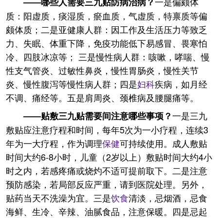
一是偏颇体
——哪些人需要三九贴防病治病？
质：阳虚质，痰湿质，瘀血质，气虚质，特禀质等偏
颇体质；二是亚健康人群：因工作及生活压力等致乏
力、失眠、体重下降，免疫功能低下易感冒、畏寒怕
冷、四肢冰凉等； 三是慢性病人群：咳嗽，哮喘、慢
性支气管炎、过敏性鼻炎，慢性胃肠炎，慢性关节
炎、慢性腹泻等慢性病人群；四是
妇科
疾病，如月经
不调、痛经等。五是肩周炎、颈椎病及腰腿痛等。
一是三九
——贴敷三九贴需要间注意哪些事项？
敷贴应注意疗程和时间，每年5次为一小疗程，连续3
年为一大疗程，作为调理
保健
可持续使用。成人敷贴
时间大约6-8小时，儿童（2岁以上）敷贴时间大约4小
时之内，若感疼痛或烧灼不适可提前取下。二是注意
预防感染，若局部反应严重，请到医院处理。另外，
贴药当天不洗澡为宜。三是
饮食
清淡，忌烟酒，忌食
海鲜、生冷、辛辣、油腻食品，注意保暖。四是忌起