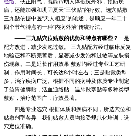
经络
、扶正阳气，既能帮助人体抵抗外邪，预防疾
病，还能加强和巩固夏天“三伏贴”的疗效。选穴贴敷
三九贴依据中医“天人相应”的论述，是顺应一年二十
四个节气特点的一种“内病外治”传统疗法。
一是
——三九贴穴位贴敷的优势和特点有哪些？
配方改进，减少发泡过敏。 三九贴配方经过临床反复
地验证和不断完善后，显著减少发泡和过敏等皮肤损
伤现象。二是延长作用效果 敷贴均经过专业工艺研
制，作用时间长，可长达8小时左右；三是贴敷类型
多，治疗疾病广泛。根据不同的病种及体质专业制定
了益胃健脾贴，活血通络贴，温肺散寒贴等多种类型
敷贴，治疗范围广，疗效显著。
四是专业选穴 根据体质和疾病不同，所选穴位和
贴敷剂型各异。我们贴敷人员均接受规范化培训，选
穴定位准确。