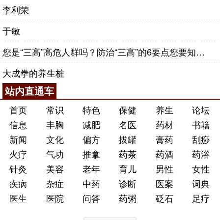
李利荣
于敏
您是“三高”高危人群吗？防治“三高”的6要点您要知道！
大成拳的养生桩
站内直通车
首页
常识
特色
保健
养生
论坛
信息
丰胸
减肥
名医
药材
书籍
新闻
文化
偏方
拔罐
膏药
刮痧
火疗
气功
推拿
药茶
药酒
药浴
针灸
美容
老年
育儿
男性
女性
疾病
杂症
中药
诊断
医案
词典
医生
医院
问答
药粥
砭石
足疗