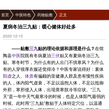
首页
中医特色
药物贴敷
正文
夏病冬治三九贴：暖心健体好处多
2020-12-15
在馆
——贴敷
三九
贴的理论依据和原理是什么？
陶县
中医
院既有冬病夏治
三伏
贴又有夏病冬治三九
贴。寒冬时节，为什么有的人出门不惧寒风？为什么
有的人穿很厚衣服还觉得冷？中医专家说得好：素体
阳虚
之人、
体质
有偏颇的亚健康人群及患有慢性疾病
的人，体内阳气虚衰，不足以温煦人体，不足以抵御
外邪，寒邪侵入人体，出现畏寒肢冷等症状。“三九
天”是一年中天气最寒冷的时候，也是人体阳气最弱的
时候。此时用“三九贴”敷贴于人体特定穴位，以温通