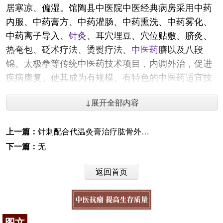
居寒凉、偏湿。馆陶县中医院中医经典病房采用中药
内服、中药膏方、中药灌肠、中药熏洗、中药雾化、
中药离子导入、
针灸
、耳穴埋豆、穴位贴敷、脐灸、
热奄包、砭术疗法、烫熨疗法、
中医药
膳以及八段
锦、太极拳等传统中医药技术项目，内调外治，促进
疾病康复。使其成为有规模、有特色的中医药适宜技
术推广、中药文化传播的亮点科室。馆陶县中医院愿
↓展开全部内容
以精湛的技术为基础，以优质的服务为载体，全心全
意为病人服务。（河北省馆陶县中医院 孙长林）
上一篇：
针刺配合代温灸膏治疗肱骨外上髁炎58例
咨询电话：
9145908
下一篇：
无
返回首页
图文