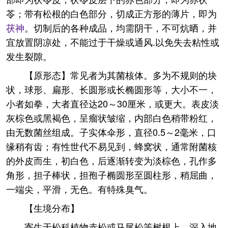
苓；带有松根的白色部分，切成正方形的薄片，即为
茯神
。切制后的各种成品，均需阴干，不可炕晒，并
宜放置阴凉处，不能过于干燥或通风.以免失去粘性或
发生裂隙。
【原形态】常见者为其菌核体。多为不规则的块
状，球形、扁形、长圆形或长椭圆形等，大小不一，
小者如拳，大者直径达20～30厘米，或更大。表皮淡
灰棕色或黑褐色，呈瘤状皱缩，内部白色稍带粉红，
由无数菌丝组成。子实体伞形，直径0.5～2毫米，口
缘稍有齿；有性世代不易见到，蜂窝状，通常附菌核
的外皮而生，初白色，后逐渐转变为淡棕色，孔作多
角形，担子棒状，担孢子椭圆形至圆柱形，稍屈曲，
一端尖，平滑，无色。有特殊臭气。
【生境分布】
寄生于松科植物赤松或马尾松等树根上，深入地