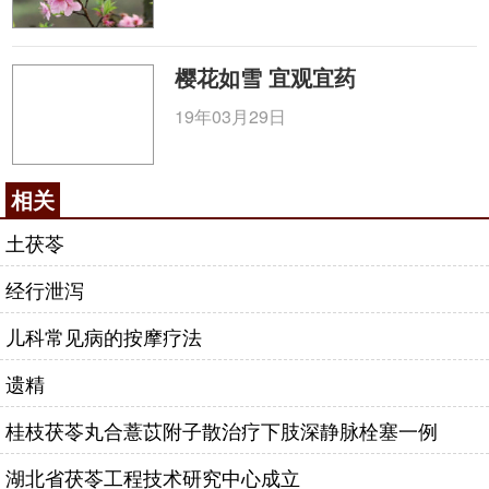
樱花如雪 宜观宜药
19年03月29日
相关
土茯苓
经行泄泻
儿科常见病的按摩疗法
遗精
桂枝茯苓丸合薏苡附子散治疗下肢深静脉栓塞一例
湖北省茯苓工程技术研究中心成立