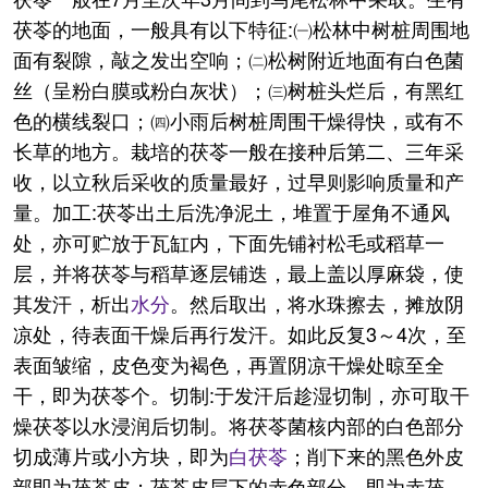
茯苓的地面，一般具有以下特征:㈠松林中树桩周围地
面有裂隙，敲之发出空响；㈡松树附近地面有白色菌
丝（呈粉白膜或粉白灰状）；㈢树桩头烂后，有黑红
色的横线裂口；㈣小雨后树桩周围干燥得快，或有不
长草的地方。栽培的茯苓一般在接种后第二、三年采
收，以立秋后采收的质量最好，过早则影响质量和产
量。加工:茯苓出土后洗净泥土，堆置于屋角不通风
处，亦可贮放于瓦缸内，下面先铺衬松毛或稻草一
层，并将茯苓与稻草逐层铺迭，最上盖以厚麻袋，使
其发汗，析出
水分
。然后取出，将水珠擦去，摊放阴
凉处，待表面干燥后再行发汗。如此反复3～4次，至
表面皱缩，皮色变为褐色，再置阴凉干燥处晾至全
干，即为茯苓个。切制:于发汗后趁湿切制，亦可取干
燥茯苓以水浸润后切制。将茯苓菌核内部的白色部分
切成薄片或小方块，即为
白茯苓
；削下来的黑色外皮
部即为茯苓皮；茯苓皮层下的赤色部分，即为赤茯