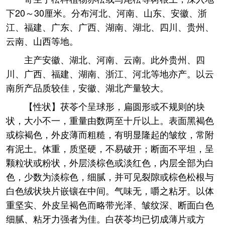
下20～30厘米。分布河北、河南、山东、安徽、浙
江、福建、广东、广西、湖南、湖北、四川、贵州、
云南、山西等地。
主产安徽、湖北、河南、云南。此外贵州、四
川、广西、福建、湖南、浙江、河北等地亦产。以云
南所产品质较佳，安徽、湖北产量较大。
【性状】茯苓个呈球形，扁圆形或不规则的块
状，大小不一，重量由数两至十斤以上。表面黑褐色
或棕褐色，外皮薄而粗糙，有明显隆起的皱纹，常附
有泥土。体重，质坚硬，不易破开；断面不平坦，呈
颗粒状或粉状，外层淡棕色或淡红色，内层全部为白
色，少数为淡棕色，细腻，并可见裂隙或棕色松根与
白色绒状块片嵌镶在中间。气味无，嚼之粘牙。以体
重坚实、外皮呈褐色而略带光泽、皱纹深、断面白色
细腻、粘牙力强者为佳。白茯苓均已切成薄片或方