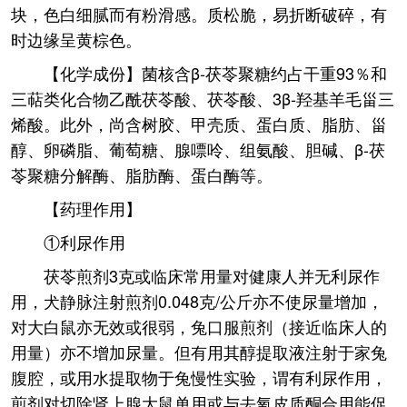
块，色白细腻而有粉滑感。质松脆，易折断破碎，有
时边缘呈黄棕色。
【化学成份】菌核含β-茯苓聚糖约占干重93％和
三萜类化合物乙酰茯苓酸、茯苓酸、3β-羟基羊毛甾三
烯酸。此外，尚含树胶、甲壳质、蛋白质、脂肪、甾
醇、卵磷脂、葡萄糖、腺嘌呤、组氨酸、胆碱、β-茯
苓聚糖分解酶、脂肪酶、蛋白酶等。
【药理作用】
①利尿作用
茯苓煎剂3克或临床常用量对健康人并无利尿作
用，犬静脉注射煎剂0.048克/公斤亦不使尿量增加，
对大白鼠亦无效或很弱，兔口服煎剂（接近临床人的
用量）亦不增加尿量。但有用其醇提取液注射于家兔
腹腔，或用水提取物于兔慢性实验，谓有利尿作用，
煎剂对切除肾上腺大鼠单用或与去氧皮质酮合用能促