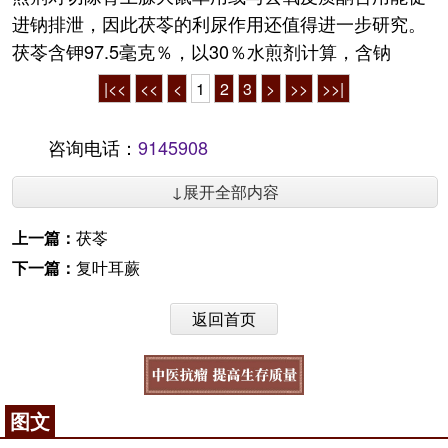
进钠排泄，因此茯苓的利尿作用还值得进一步研究。
茯苓含钾97.5毫克％，以30％水煎剂计算，含钠
|<<
<<
<
1
2
3
>
>>
>>|
咨询电话：
9145908
↓展开全部内容
上一篇：
茯苓
下一篇：
复叶耳蕨
返回首页
图文