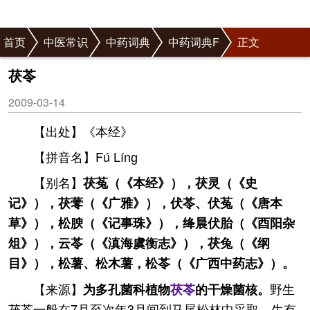
首页
中医常识
中药词典
中药词典F
正文
茯苓
2009-03-14
【出处】《本经》
【拼音名】Fú Línɡ
【别名】
茯菟（《本经》），茯灵（《史
记》），茯蕶（《广雅》），伏苓、伏菟（《唐本
草》），松腴（《记事珠》），绛晨伏胎（《酉阳杂
俎》），云苓（《滇海虞衡志》），茯兔（《纲
目》），松薯、松木薯，松苓（《广西中药志》）。
【来源】
野生
为多孔菌科植物
茯苓
的干燥菌核。
茯苓一般在7月至次年3月间到马尾松林中采取。生有