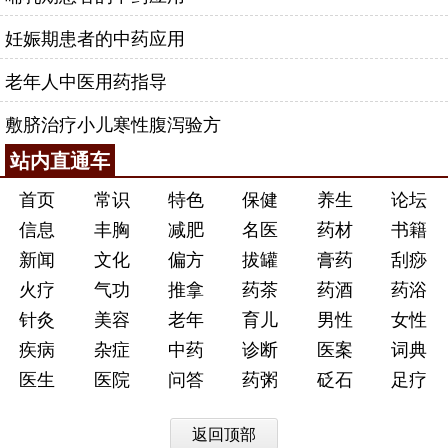
妊娠期患者的中药应用
老年人中医用药指导
敷脐治疗小儿寒性腹泻验方
站内直通车
首页
常识
特色
保健
养生
论坛
信息
丰胸
减肥
名医
药材
书籍
新闻
文化
偏方
拔罐
膏药
刮痧
火疗
气功
推拿
药茶
药酒
药浴
针灸
美容
老年
育儿
男性
女性
疾病
杂症
中药
诊断
医案
词典
医生
医院
问答
药粥
砭石
足疗
返回顶部