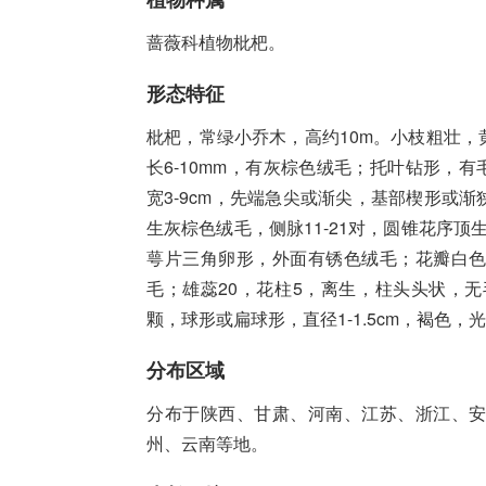
蔷薇科植物枇杷。
形态特征
枇杷，常绿小乔木，高约10m。小枝粗壮
长6-10mm，有灰棕色绒毛；托叶钻形，有
宽3-9cm，先端急尖或渐尖，基部楔形或
生灰棕色绒毛，侧脉11-21对，圆锥花序顶
萼片三角卵形，外面有锈色绒毛；花瓣白色，
毛；雄蕊20，花柱5，离生，柱头头状，无毛
颗，球形或扁球形，直径1-1.5cm，褐色，光
分布区域
分布于陕西、甘肃、河南、江苏、浙江、
州、云南等地。