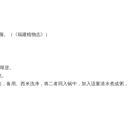
煎服。（《福建植物志》）
热呕逆。
克。
出，备用。西米洗净，将二者同入锅中，加入适量清水煮成粥，
。