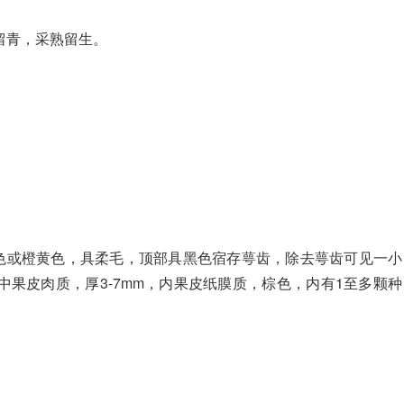
留青，采熟留生。
黄色或橙黄色，具柔毛，顶部具黑色宿存萼齿，除去萼齿可见一小
果皮肉质，厚3-7mm，内果皮纸膜质，棕色，内有1至多颗种