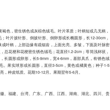
，黄褐色，密生锈色或灰棕色绒毛。叶片革质；叶柄短或几无柄，
毛；叶片披针形、倒披针形、倒卵形或长椭圆形，长12-30cm，
渐狭成叶柄，上部边缘有疏锯齿，上面光亮、多皱，下面及叶脉密
生，总花梗和花梗密生锈色绒毛；花直径1.2-2cm；萼筒浅杯状，
长圆形或卵形，长5-9mm，宽4-6mm，基部具爪，有锈色绒
。果实球形或长圆形，直径3-5cm，黄色或橘黄色；种子1-5
亮，种皮纸质。花期10-12月。果期翌年5-6月。
安徽、福建、台湾、广东、广西、江西、湖南、湖北、四川、贵