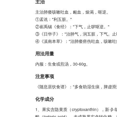
主治
主治肺痿咳嗽吐血，衄血，燥渴，呕逆。
①孟诜："利五脏。"
②崔禹锡《食经》："下气，止哕呕逆。"
③《日华子》："治肺气，润五脏，下气。止
④《滇南本草》："治肺痿痨伤吐血，咳嗽吐
用法用量
内服：生食或煎汤，30-60g。
注意事项
《随息居饮食谱》："多食助湿生痰，脾虚滑
化学成分
1、果实含隐黄质（cryptoxanthin），新-β-胡萝
酸（tartaric acid），未成熟果实含转化糖，蔗