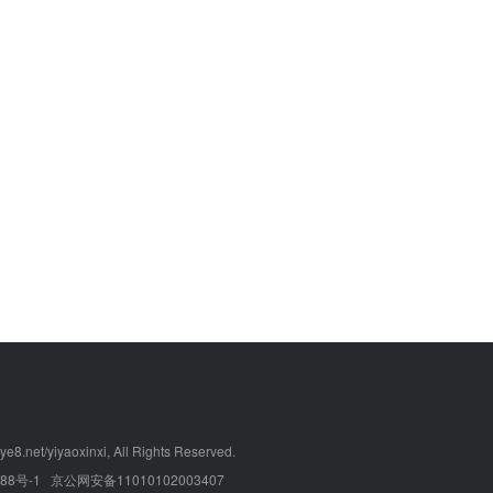
e8.net/yiyaoxinxi, All Rights Reserved.
88号-1
京公网安备11010102003407