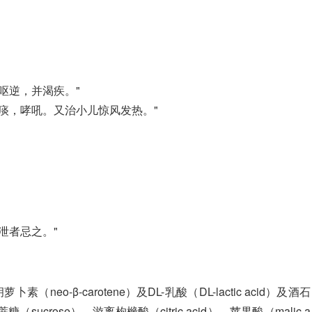
呕逆，并渴疾。"
痰，哮吼。又治小儿惊风发热。"
泄者忌之。"
卜素（neo-β-carotene）及DL-乳酸（DL-lactic acid）及酒石
糖（sucrose），游离枸橼酸（citric acid），苹果酸（malic a