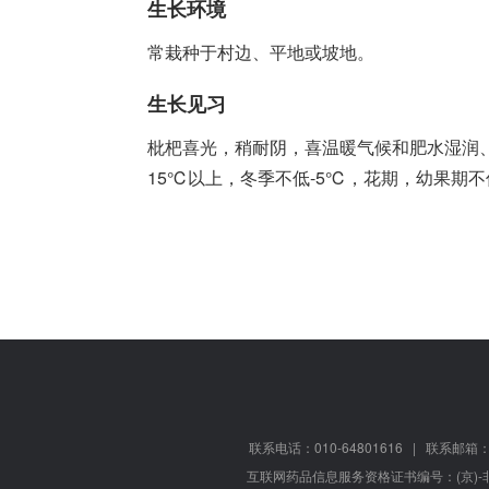
生长环境
常栽种于村边、平地或坡地。
生长见习
枇杷喜光，稍耐阴，喜温暖气候和肥水湿润、
15℃以上，冬季不低-5℃，花期，幼果期
联系电话：010-64801616
|
联系邮箱：9
互联网药品信息服务资格证书编号：(京)-非经营