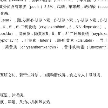
尚含有果胶（pectin）3.3%，戊糖，苹果酸，琥珀酸（succ
转化酶。
uene），顺式-新-β-胡萝卜素，β-胡萝卜素，γ-胡萝卜素，β-胡
'，6'-二氧化物（cryptoxanthin5，6，5'6'-diepoxide），
-epoxide），隐黄质，隐黄质5，6，5ˊ，8ˊ-二环氧化物（cryptoxa
cryptoflavin），叶黄素（lutein），顺-叶黄素（cislutein），异叶
），菊黄质（chrysanthemxanthin），黄体呋喃素（luteoxanthi
润五脏之功。若带生味酸，力能助肝伐脾，食之令人中满泄泻。
止呕逆，并渴疾。
吐痰，哮吼。又治小儿惊风发热。